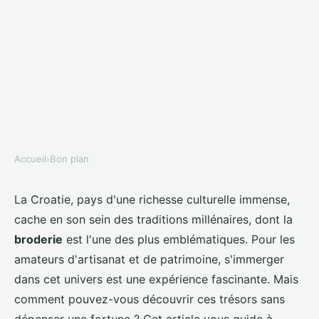
Accueil
›
Bon plan
BON PLAN
Comment découvrir les
La Croatie, pays d'une richesse culturelle immense,
cache en son sein des traditions millénaires, dont la
traditions de la broderie en
broderie
est l'une des plus emblématiques. Pour les
Croatie sans frais?
amateurs d'artisanat et de patrimoine, s'immerger
dans cet univers est une expérience fascinante. Mais
Lyna
•
10 juillet 2024
•
5 min de lecture
comment pouvez-vous découvrir ces trésors sans