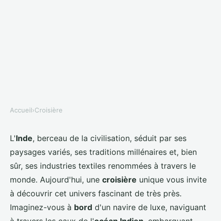
Accueil
›
Croisière
CROISIÈRE
Peut-on trouver une croisière
L'
Inde
, berceau de la civilisation, séduit par ses
paysages variés, ses traditions millénaires et, bien
qui propose des ateliers de
sûr, ses industries textiles renommées à travers le
fabrication de textiles en Inde?
monde. Aujourd'hui, une
croisière
unique vous invite
à découvrir cet univers fascinant de très près.
Lyna
•
10 juillet 2024
•
5 min de lecture
Imaginez-vous à
bord
d'un navire de luxe, naviguant