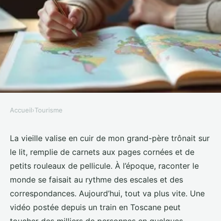
Accueil
›
Tourisme
TOURISME
Comment devenir influenceur
La vieille valise en cuir de mon grand-père trônait sur
le lit, remplie de carnets aux pages cornées et de
voyage : les étapes à suivre
petits rouleaux de pellicule. À l’époque, raconter le
monde se faisait au rythme des escales et des
Éléanore
•
31/05/2026 20:12
•
9 min de lecture
correspondances. Aujourd’hui, tout va plus vite. Une
vidéo postée depuis un train en Toscane peut