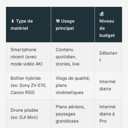
💰
📱 Type de
🎯 Usage
Niveau
matériel
principal
de
budget
Smartphone
Contenu
Débutan
récent (avec
quotidien,
t
mode vidéo 4K)
stories, live
Boîtier hybride
Vlogs de qualité,
Intermé
(ex: Sony ZV-E10,
plans
diaire
Canon R50)
cinématiques
Plans aériens,
Intermé
Drone pliable
paysages
diaire à
(ex: DJI Mini)
grandioses
Pro