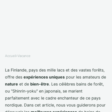
Accueil
›
Vacance
VACANCE
Où trouver les meilleures
La Finlande, pays des mille lacs et des vastes forêts,
offre des
expériences uniques
pour les amateurs de
expériences de bains de forêt en
nature
et de
bien-être
. Les célèbres bains de forêt,
Finlande?
ou "Shinrin-yoku" en japonais, se marient
parfaitement avec le cadre enchanteur de ce pays
Lyna
•
27 juin 2024
•
6 min de lecture
nordique. Dans cet article, nous vous guiderons pour