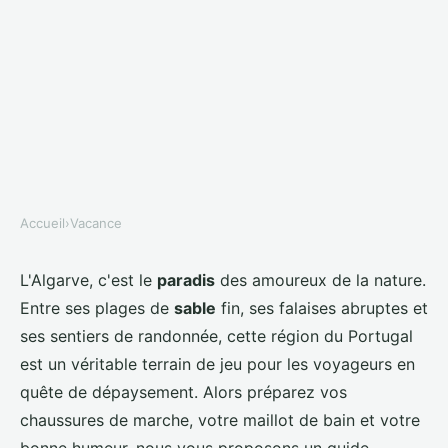
Accueil
›
Vacance
VACANCE
Où trouver les meilleures
L'Algarve, c'est le
paradis
des amoureux de la nature.
Entre ses plages de
sable
fin, ses falaises abruptes et
randonnées pour explorer les
ses sentiers de randonnée, cette région du Portugal
plages cachées en Algarve,
est un véritable terrain de jeu pour les voyageurs en
Portugal?
quête de dépaysement. Alors préparez vos
chaussures de marche, votre maillot de bain et votre
Lyna
•
27 juin 2024
•
5 min de lecture